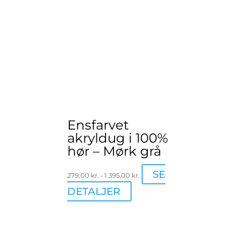
Ensfarvet
akryldug i 100%
hør – Mørk grå
SE
279,00
kr.
-
1.395,00
kr.
Dette
DETALJER
vare
har
flere