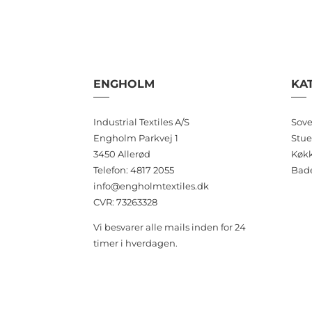
på
varesiden
ENGHOLM
KA
Industrial Textiles A/S
Sove
Engholm Parkvej 1
Stue
3450 Allerød
Køk
Telefon: 4817 2055
Bad
info@engholmtextiles.dk
CVR: 73263328
Vi besvarer alle mails inden for 24
timer i hverdagen.