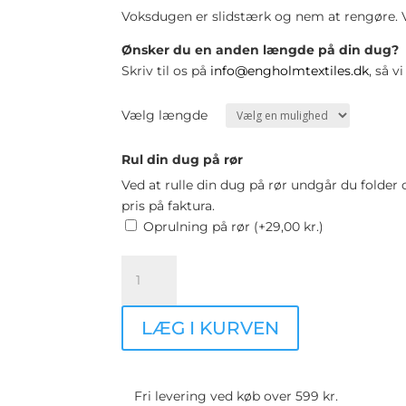
Voksdugen er slidstærk og nem at rengøre.
Ønsker du en anden længde på din dug?
Skriv til os på
info@engholmtextiles.dk
, så 
Vælg længde
Rul din dug på rør
Ved at rulle din dug på rør undgår du folder
pris på faktura.
Oprulning på rør (+
29,00
kr.
)
Voksdug
-
Texture
LÆG I KURVEN
Sand
-
140cm
bred
Fri levering ved køb over 599 kr.