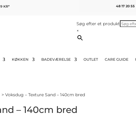
48 17 20 55
9 KR*
Søg efter et produkt
×
KØKKEN
BADEVÆRELSE
OUTLET
CARE GUIDE
m
> Voksdug – Texture Sand – 140cm bred
and – 140cm bred