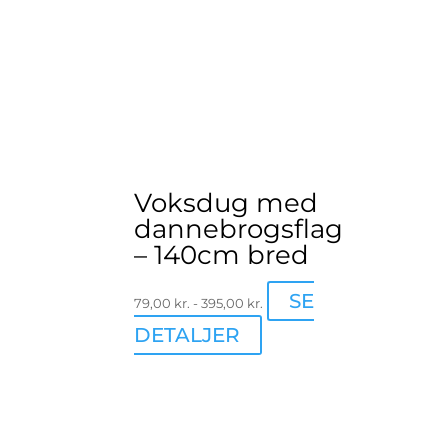
varianter.
Mulighederne
kan
vælges
på
varesiden
Voksdug med
dannebrogsflag
– 140cm bred
SE
79,00
kr.
-
395,00
kr.
Dette
DETALJER
vare
har
flere
varianter.
Mulighederne