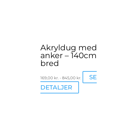
kan
vælges
på
varesiden
Akryldug med
anker – 140cm
bred
SE
169,00
kr.
-
845,00
kr.
Dette
DETALJER
vare
har
flere
varianter.
Mulighederne
kan
vælges