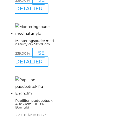
239,00
kr.
DETALJER
Monteringspuder med
naturfyld – 50x70cm
SE
239,00
kr.
DETALJER
Papillion pudebetræk –
40x60cm – 100%
Bomuld
229,00
kr.
10,00
kr.