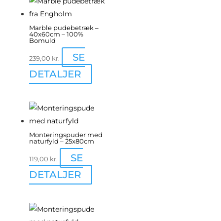
Marble pudebetræk –
40x60cm – 100%
Bomuld
SE
239,00
kr.
Dette
DETALJER
vare
har
flere
varianter.
Monteringspuder med
Mulighederne
naturfyld – 25x80cm
kan
SE
119,00
kr.
vælges
DETALJER
på
varesiden