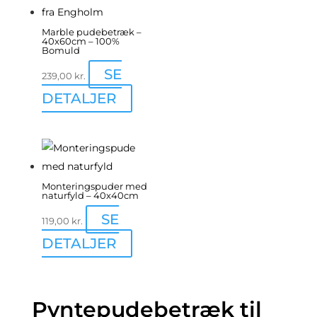
Marble pudebetræk –
40x60cm – 100%
Bomuld
SE
239,00
kr.
Dette
DETALJER
vare
har
flere
varianter.
Monteringspuder med
Mulighederne
naturfyld – 40x40cm
kan
SE
119,00
kr.
vælges
DETALJER
på
varesiden
Pyntepudebetræk til