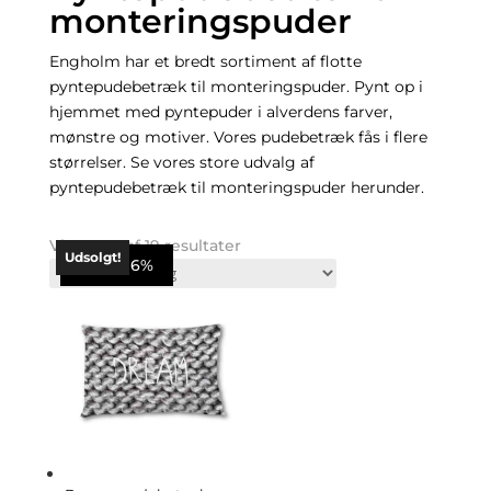
monteringspuder
Engholm har et bredt sortiment af flotte
pyntepudebetræk til monteringspuder. Pynt op i
hjemmet med pyntepuder i alverdens farver,
mønstre og motiver. Vores pudebetræk fås i flere
størrelser. Se vores store udvalg af
pyntepudebetræk til monteringspuder herunder.
Viser 1–16 af 19 resultater
Udsolgt!
Spar 96%
Spar 95%
Spar 96%
Spar 95%
Spar 96%
Spar 96%
Spar 95%
Spar 96%