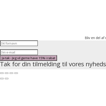
Bliv en del af
Ja tak - Jeg vil gerne have 15% i rabat
Tak for din tilmelding til vores nyhed