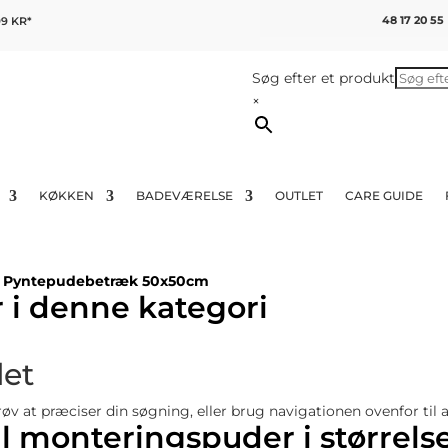
48 17 20 55
9 KR*
Søg efter et produkt
×
KØKKEN
BADEVÆRELSE
OUTLET
CARE GUIDE
>
Pyntepudebetræk 50x50cm
 i denne kategori
det
 at præciser din søgning, eller brug navigationen ovenfor til a
 monteringspuder i størrels