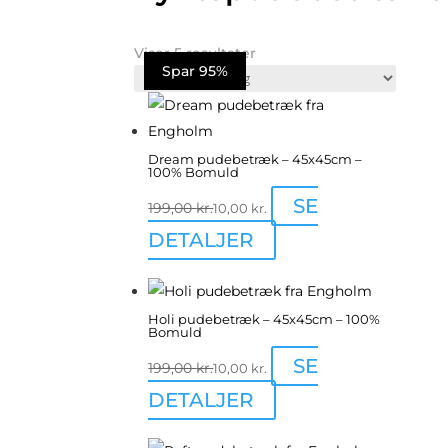
Viser 5 resultater
Spar 95%
Spar 95%
Spar 95%
Spar 95%
Spar 95%
Dream pudebetræk – 45x45cm –
100% Bomuld
SE
199,00
kr.
10,00
kr.
DETALJER
Holi pudebetræk – 45x45cm – 100%
Bomuld
SE
199,00
kr.
10,00
kr.
DETALJER