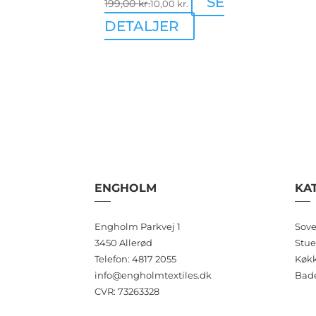
SE
199,00
kr.
10,00
kr.
DETALJER
ENGHOLM
KA
Engholm Parkvej 1
Sove
3450 Allerød
Stue
Telefon: 4817 2055
Køk
info@engholmtextiles.dk
Bad
CVR: 73263328