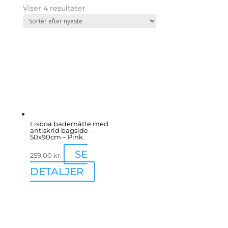
Sorted
Viser 4 resultater
by
latest
Lisboa bademåtte med
antiskrid bagside –
50x90cm – Pink
SE
259,00
kr.
DETALJER