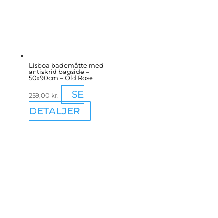
Lisboa bademåtte med
antiskrid bagside –
50x90cm – Old Rose
SE
259,00
kr.
DETALJER