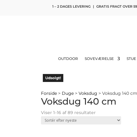
1 – 2 DAGES LEVERING
|
GRATIS FRAGT OVER 59
OUTDOOR
SOVEVÆRELSE
STUE
Udsolgt!
Forside
>
Duge
>
Voksdug
> Voksdug 140 c
Voksdug 140 cm
Sorted
Viser 1–16 af 89 resultater
by
latest