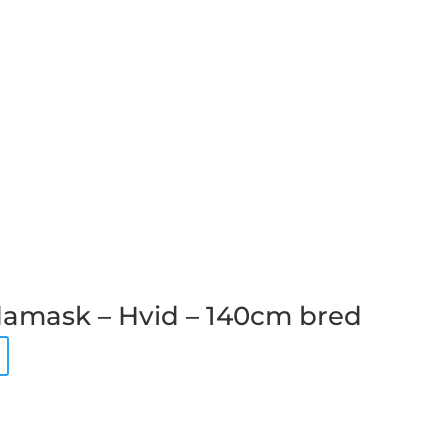
amask – Hvid – 140cm bred
Dette
vare
har
flere
varianter.