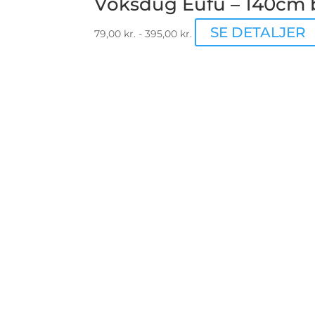
Voksdug Eufu – 140cm 
SE DETALJER
79,00
kr.
-
395,00
kr.