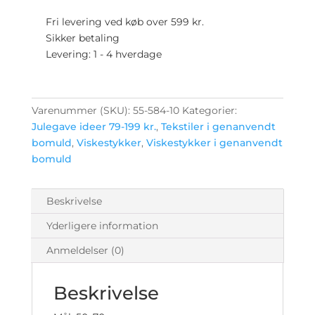
stk.
pr
Fri levering ved køb over 599 kr.
pakke
Sikker betaling
–
Levering: 1 - 4 hverdage
mørke
blå
antal
Varenummer (SKU):
55-584-10
Kategorier:
Julegave ideer 79-199 kr.
,
Tekstiler i genanvendt
bomuld
,
Viskestykker
,
Viskestykker i genanvendt
bomuld
Beskrivelse
Yderligere information
Anmeldelser (0)
Beskrivelse