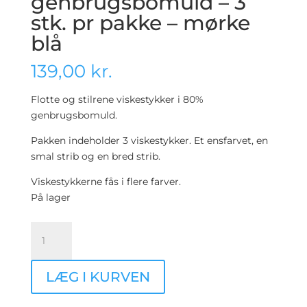
genbrugsbomuld – 3
stk. pr pakke – mørke
blå
139,00
kr.
Flotte og stilrene viskestykker i 80%
genbrugsbomuld.
Pakken indeholder 3 viskestykker. Et ensfarvet, en
smal strib og en bred strib.
Viskestykkerne fås i flere farver.
På lager
Viskestykker
i
genbrugsbomuld
LÆG I KURVEN
–
3