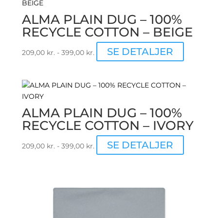
ALMA PLAIN DUG – 100%
RECYCLE COTTON – BEIGE
Dette
SE DETALJER
209,00
kr.
-
399,00
kr.
vare
har
flere
varianter.
Mulighed
ALMA PLAIN DUG – 100%
kan
RECYCLE COTTON – IVORY
vælges
på
Dette
SE DETALJER
209,00
kr.
-
399,00
kr.
varesiden
vare
har
flere
varianter.
Mulighed
kan