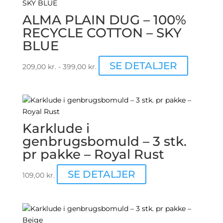
Mulighed
ALMA PLAIN DUG – 100%
kan
RECYCLE COTTON – SKY
vælges
BLUE
på
varesiden
Dette
SE DETALJER
209,00
kr.
-
399,00
kr.
vare
har
flere
varianter.
Mulighed
Karklude i
kan
genbrugsbomuld – 3 stk.
vælges
pr pakke – Royal Rust
på
varesiden
SE DETALJER
109,00
kr.