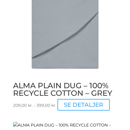
vælges
på
varesiden
ALMA PLAIN DUG – 100%
RECYCLE COTTON – GREY
Dette
SE DETALJER
209,00
kr.
-
399,00
kr.
vare
har
flere
varianter.