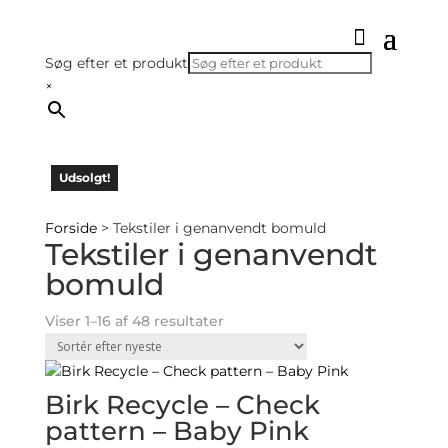
Søg efter et produkt
×
Udsolgt!
Udsolgt!
Udsolgt!
Forside
> Tekstiler i genanvendt bomuld
Tekstiler i genanvendt
bomuld
Sorted
Viser 1–16 af 48 resultater
by
latest
Birk Recycle – Check
pattern – Baby Pink