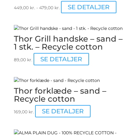
Dette
SE DETALJER
449,00
kr.
-
479,00
kr.
vare
har
flere
varianter.
Thor Grill handske – sand –
Mulighed
1 stk. – Recycle cotton
kan
vælges
SE DETALJER
89,00
kr.
på
varesiden
Thor forklæde – sand –
Recycle cotton
SE DETALJER
169,00
kr.