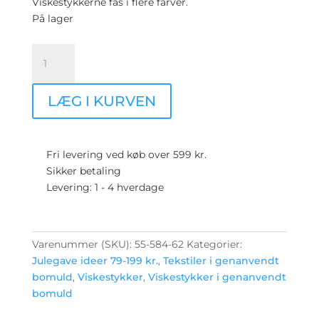
Viskestykkerne fås i flere farver.
På lager
Viskestykker
i
genbrugsbomuld
LÆG I KURVEN
–
3
stk.
pr
Fri levering ved køb over 599 kr.
pakke
Sikker betaling
–
Levering: 1 - 4 hverdage
Lys
grå
antal
Varenummer (SKU):
55-584-62
Kategorier:
Julegave ideer 79-199 kr.
,
Tekstiler i genanvendt
bomuld
,
Viskestykker
,
Viskestykker i genanvendt
bomuld