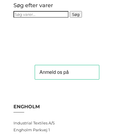
flere
Søg efter varer
varianter.
Søg
Søg
Mulighederne
efter:
kan
vælges
på
varesiden
ENGHOLM
Industrial Textiles A/S
Engholm Parkvej 1