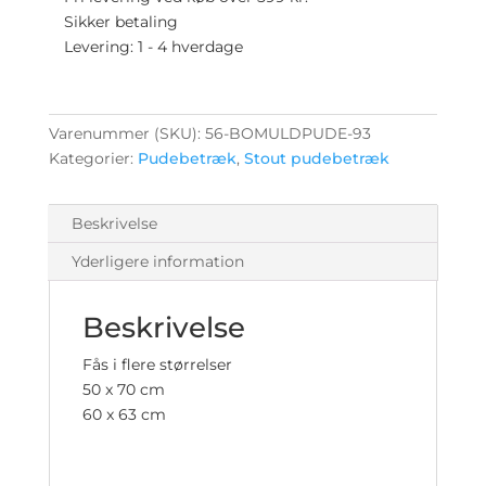
størrelser
Sikker betaling
antal
Levering: 1 - 4 hverdage
Varenummer (SKU):
56-BOMULDPUDE-93
Kategorier:
Pudebetræk
,
Stout pudebetræk
Beskrivelse
Yderligere information
Beskrivelse
Fås i flere størrelser
50 x 70 cm
60 x 63 cm