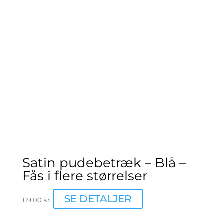
kan
vælges
på
varesiden
Satin pudebetræk – Blå –
Fås i flere størrelser
Dette
SE DETALJER
119,00
kr.
vare
har