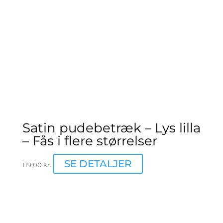
varesiden
Satin pudebetræk – Lys lilla
– Fås i flere størrelser
Dette
SE DETALJER
119,00
kr.
vare
har
flere
varianter.
Mulighederne