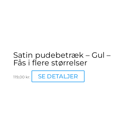
Satin pudebetræk – Gul –
Fås i flere størrelser
Dette
SE DETALJER
119,00
kr.
vare
har
flere
varianter.
Mulighederne
kan
vælges
på