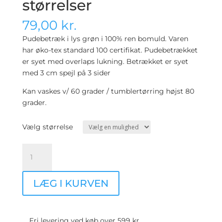
størrelser
79,00
kr.
Pudebetræk i lys grøn i 100% ren bomuld. Varen
har øko-tex standard 100 certifikat. Pudebetrækket
er syet med overlaps lukning. Betrækket er syet
med 3 cm spejl på 3 sider
Kan vaskes v/ 60 grader / tumblertørring højst 80
grader.
Vælg størrelse
Bomulds
pudebetræk
-
LÆG I KURVEN
Lys
grøn
-
Flere
Fri levering ved køb over 599 kr.