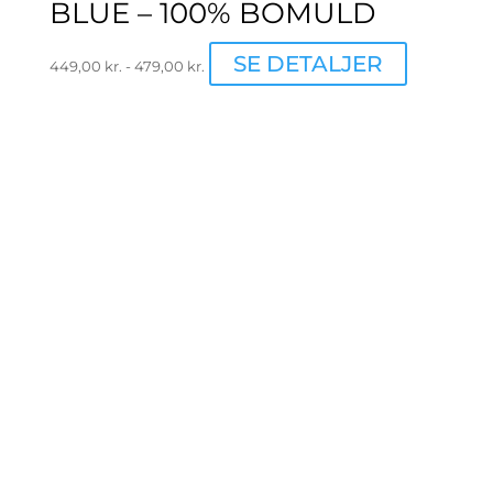
BLUE – 100% BOMULD
Dette
SE DETALJER
449,00
kr.
-
479,00
kr.
vare
har
flere
varianter.
Mulighede
kan
vælges
på
varesiden