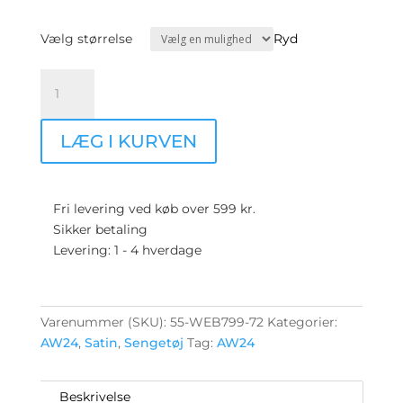
Vælg størrelse
Ryd
SENGESÆT
INA
-
LÆG I KURVEN
BEIGE
-
100%
BOMULDSSATIN
Fri levering ved køb over 599 kr.
antal
Sikker betaling
Levering: 1 - 4 hverdage
Varenummer (SKU):
55-WEB799-72
Kategorier:
AW24
,
Satin
,
Sengetøj
Tag:
AW24
Beskrivelse