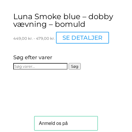
Luna Smoke blue – dobby
vævning – bomuld
Dette
SE DETALJER
449,00
kr.
-
479,00
kr.
vare
har
flere
Søg efter varer
varianter.
Søg
Søg
Mulighede
efter:
kan
vælges
på
varesiden