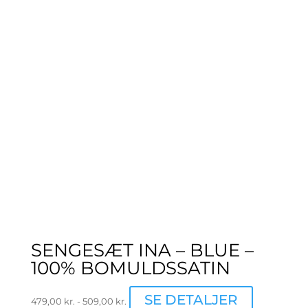
SENGESÆT INA – BLUE –
100% BOMULDSSATIN
Dette
SE DETALJER
479,00
kr.
-
509,00
kr.