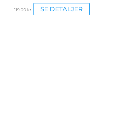
Dette
SE DETALJER
119,00
kr.
vare
har
flere
varianter.
Mulighederne
kan
vælges
på
varesiden