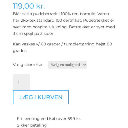
119,00
kr.
Blåt satin pudebetræk i 100% ren bomuld. Varen
har øko-tex standard 100 certifikat. Pudetrækket er
syet med hospitals lukning. Betrækket er syet med
3 cm spejl på 3 sider
Kan vaskes v/ 60 grader / tumblertørring højst 80
grader.
Vælg størrelse
Satin
pudebetræk
-
LÆG I KURVEN
Blå
-
Fås
i
Fri levering ved køb over 599 kr.
flere
Sikker betaling