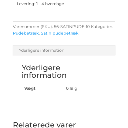
størrelser
Levering: 1 - 4 hverdage
antal
Varenummer (SKU):
56-SATINPUDE-10
Kategorier:
Pudebetræk
,
Satin pudebetræk
Yderligere information
Yderligere
information
Vægt
0,19 g
Relaterede varer