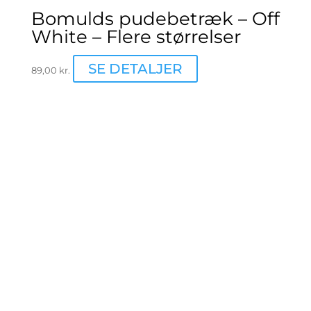
Bomulds pudebetræk – Off
White – Flere størrelser
Dette
SE DETALJER
89,00
kr.
vare
har
flere
varianter.
Mulighederne
kan
vælges
på
varesiden