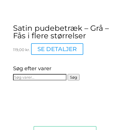
Satin pudebetræk – Grå –
Fås i flere størrelser
Dette
SE DETALJER
119,00
kr.
vare
har
flere
Søg efter varer
varianter.
Søg
Søg
Mulighederne
efter:
kan
vælges
på
varesiden