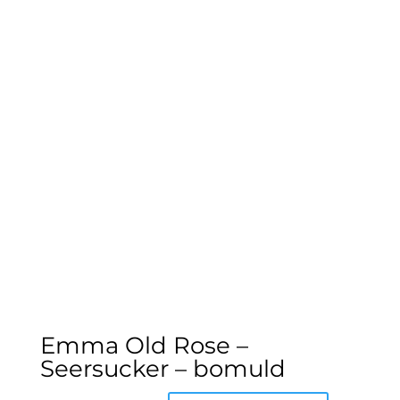
flere
varianter.
Muligheder
kan
vælges
på
varesiden
Emma Old Rose –
Seersucker – bomuld