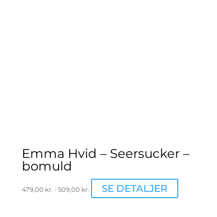
Emma Hvid – Seersucker –
bomuld
Dette
SE DETALJER
479,00
kr.
-
509,00
kr.
vare
har