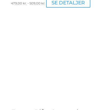
Dette
SE DETALJER
479,00
kr.
-
509,00
kr.
vare
har
flere
varianter.
Muligheder
kan
vælges
på
varesiden