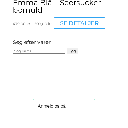
Emma Blå – Seersucker –
bomuld
Dette
SE DETALJER
479,00
kr.
-
509,00
kr.
vare
har
flere
Søg efter varer
varianter.
Søg
Søg
Muligheder
efter:
kan
vælges
på
varesiden