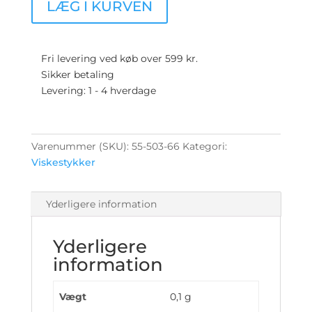
LÆG I KURVEN
Farvet
bund
-
Grå
Fri levering ved køb over 599 kr.
-
Sikker betaling
Genbrugsbomuld
Levering: 1 - 4 hverdage
antal
Varenummer (SKU):
55-503-66
Kategori:
Viskestykker
Yderligere information
Yderligere
information
Vægt
0,1 g