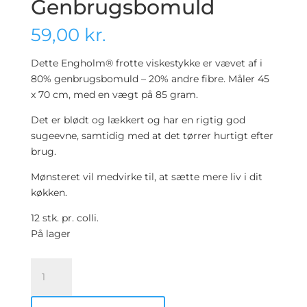
Genbrugsbomuld
59,00
kr.
Dette Engholm® frotte viskestykke er vævet af i
80% genbrugsbomuld – 20% andre fibre. Måler 45
x 70 cm, med en vægt på 85 gram.
Det er blødt og lækkert og har en rigtig god
sugeevne, samtidig med at det tørrer hurtigt efter
brug.
Mønsteret vil medvirke til, at sætte mere liv i dit
køkken.
12 stk. pr. colli.
På lager
Frotte
viskestykke
-