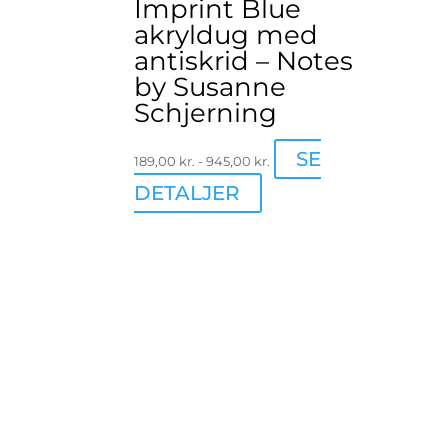
Imprint Blue
akryldug med
antiskrid – Notes
by Susanne
Schjerning
SE
189,00
kr.
-
945,00
kr.
Dette
DETALJER
vare
har
flere
varianter.
Mulighederne
kan
vælges
på
varesiden