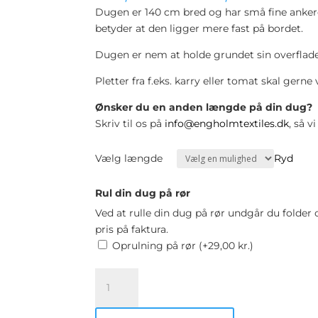
Dugen er 140 cm bred og har små fine ankere
betyder at den ligger mere fast på bordet.
Dugen er nem at holde grundet sin overflad
Pletter fra f.eks. karry eller tomat skal ger
Ønsker du en anden længde på din dug?
Skriv til os på
info@engholmtextiles.dk
, så 
Vælg længde
Ryd
Rul din dug på rør
Ved at rulle din dug på rør undgår du folder
pris på faktura.
Oprulning på rør (+
29,00
kr.
)
Akryldug
med
anker