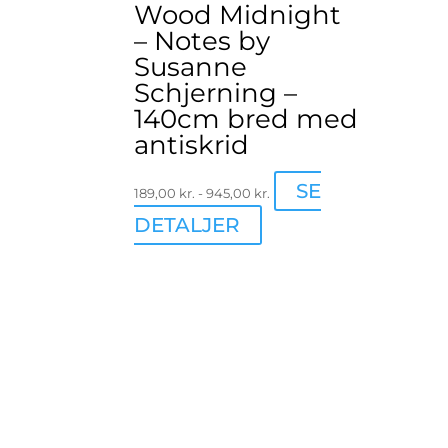
Wood Midnight
– Notes by
Susanne
Schjerning –
140cm bred med
antiskrid
SE
189,00
kr.
-
945,00
kr.
Dette
DETALJER
vare
har
flere
varianter.
Mulighederne
kan
vælges
på
varesiden