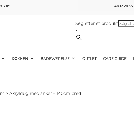
48 17 20 55
9 KR*
Søg efter et produkt
×
KØKKEN
BADEVÆRELSE
OUTLET
CARE GUIDE
cm
> Akryldug med anker – 140cm bred