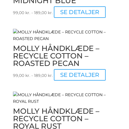
MIDNIGHT BLUE
Dette
SE DETALJER
99,00
kr.
-
189,00
kr.
vare
har
flere
varianter.
Muligheder
MOLLY HÅNDKLÆDE –
kan
RECYCLE COTTON –
vælges
ROASTED PECAN
på
varesiden
Dette
SE DETALJER
99,00
kr.
-
189,00
kr.
vare
har
flere
varianter.
Muligheder
MOLLY HÅNDKLÆDE –
kan
RECYCLE COTTON –
vælges
ROYAL RUST
på