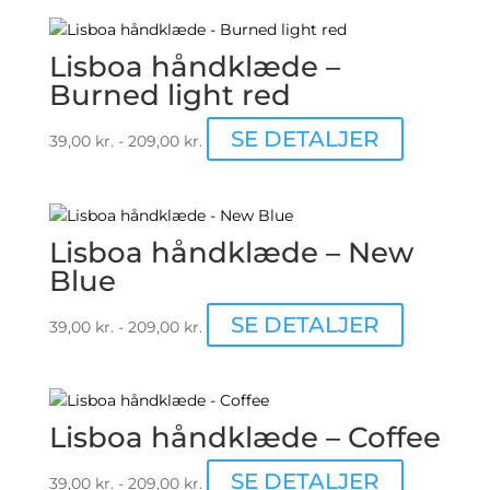
flere
varianter.
Lisboa håndklæde –
Muligheder
Burned light red
kan
vælges
Dette
SE DETALJER
39,00
kr.
-
209,00
kr.
på
vare
varesiden
har
flere
varianter.
Lisboa håndklæde – New
Mulighede
Blue
kan
vælges
Dette
SE DETALJER
39,00
kr.
-
209,00
kr.
på
vare
varesiden
har
flere
varianter.
Lisboa håndklæde – Coffee
Mulighede
kan
Dette
SE DETALJER
39,00
kr.
-
209,00
kr.