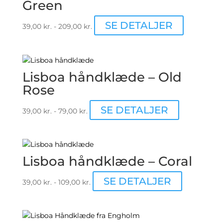
Green
kan
vælges
Dette
SE DETALJER
39,00
kr.
-
209,00
kr.
på
vare
varesiden
har
flere
varianter.
Lisboa håndklæde – Old
Mulighede
Rose
kan
vælges
Dette
SE DETALJER
39,00
kr.
-
79,00
kr.
på
vare
varesiden
har
flere
varianter.
Lisboa håndklæde – Coral
Mulighedern
kan
Dette
SE DETALJER
39,00
kr.
-
109,00
kr.
vælges
vare
på
har
varesiden
flere