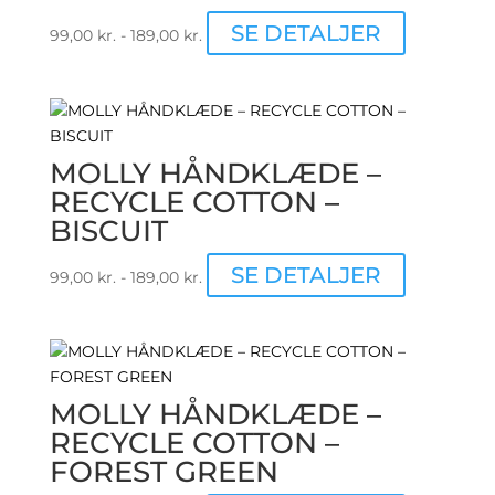
varesiden
Dette
SE DETALJER
99,00
kr.
-
189,00
kr.
vare
har
flere
varianter.
Muligheder
MOLLY HÅNDKLÆDE –
kan
RECYCLE COTTON –
vælges
BISCUIT
på
varesiden
Dette
SE DETALJER
99,00
kr.
-
189,00
kr.
vare
har
flere
varianter.
Muligheder
MOLLY HÅNDKLÆDE –
kan
RECYCLE COTTON –
vælges
FOREST GREEN
på