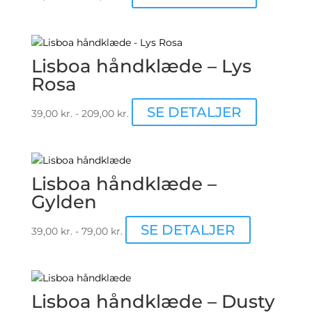
vælges
vare
på
har
varesiden
flere
varianter.
Lisboa håndklæde – Lys
Mulighede
Rosa
kan
vælges
Dette
SE DETALJER
39,00
kr.
-
209,00
kr.
på
vare
varesiden
har
flere
varianter.
Lisboa håndklæde –
Mulighede
Gylden
kan
vælges
Dette
SE DETALJER
39,00
kr.
-
79,00
kr.
på
vare
varesiden
har
flere
varianter.
Lisboa håndklæde – Dusty
Mulighedern