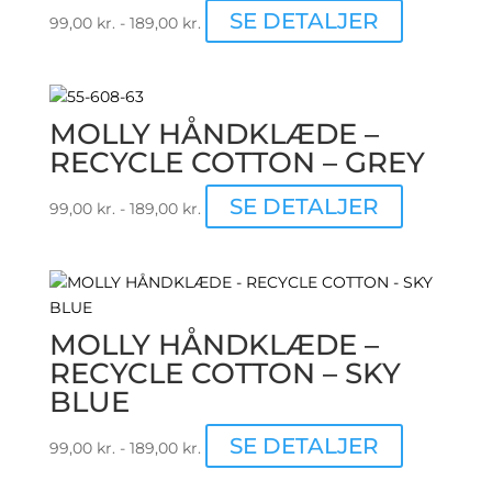
varesiden
Dette
SE DETALJER
99,00
kr.
-
189,00
kr.
vare
har
flere
varianter.
MOLLY HÅNDKLÆDE –
Muligheder
RECYCLE COTTON – GREY
kan
vælges
Dette
SE DETALJER
99,00
kr.
-
189,00
kr.
på
vare
varesiden
har
flere
varianter.
Muligheder
MOLLY HÅNDKLÆDE –
kan
RECYCLE COTTON – SKY
vælges
BLUE
på
varesiden
Dette
SE DETALJER
99,00
kr.
-
189,00
kr.
vare
har