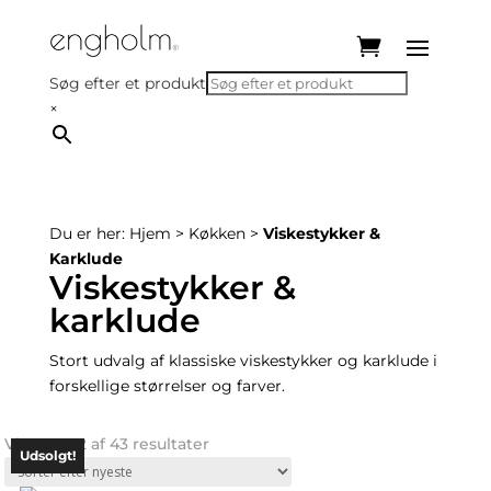
Søg efter et produkt
×
Du er her:
Hjem
>
Køkken
>
Viskestykker &
Karklude
Viskestykker &
karklude
Stort udvalg af klassiske viskestykker og karklude i
forskellige størrelser og farver.
Sorted
Viser 17–32 af 43 resultater
Udsolgt!
Udsolgt!
Udsolgt!
by